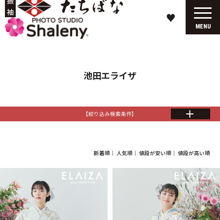
♥
MENU
池田エライザ
【絞り込み検索条件】
新着順
｜
人気順
｜
値段が安い順
｜
値段が高い順