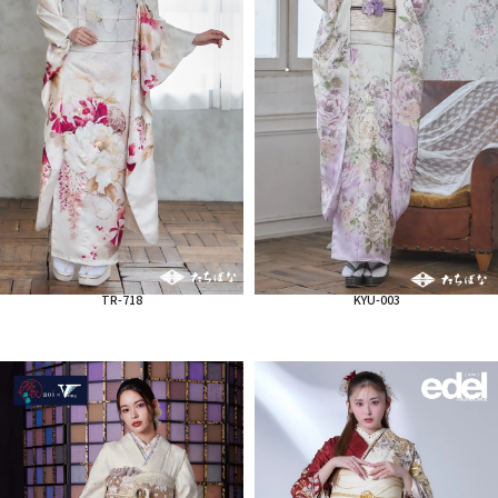
TR-718
KYU-003