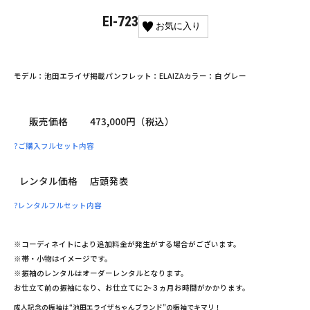
El-723
お気に入り
モデル：池田エライザ
掲載パンフレット：ELAIZA
カラー：白 グレー
販売価格
473,000円（税込）
?
ご購入フルセット内容
レンタル価格
店頭発表
?
レンタルフルセット内容
※コーディネイトにより追加料金が発生がする場合がございます。
※帯・小物はイメージです。
※振袖のレンタルはオーダーレンタルとなります。
お仕立て前の振袖になり、お仕立てに2~３ヵ月お時間がかかります。
成人記念の振袖は“池田エライザちゃんブランド”の振袖でキマリ！