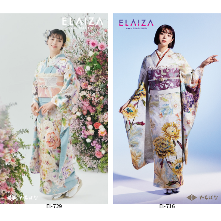
El-729
El-716