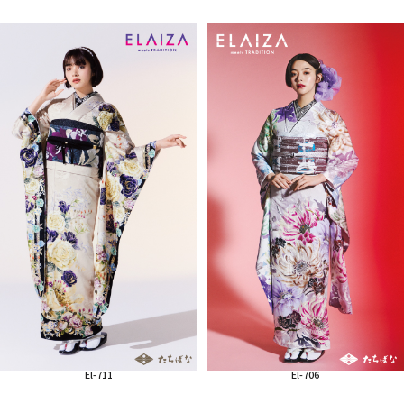
El-711
El-706