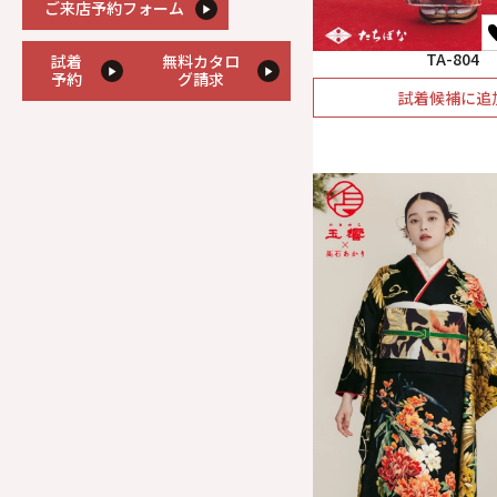
ご来店予約フォーム
TA-804
試着
無料カタロ
予約
グ請求
試着候補に追