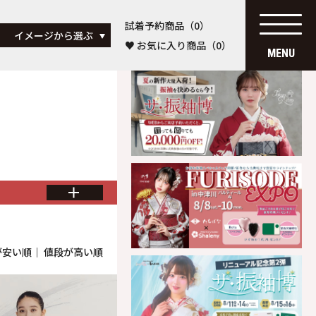
試着予約商品（
0
）
イメージから選ぶ
♥
お気に入り商品（
0
）
MENU
が安い順
｜
値段が高い順