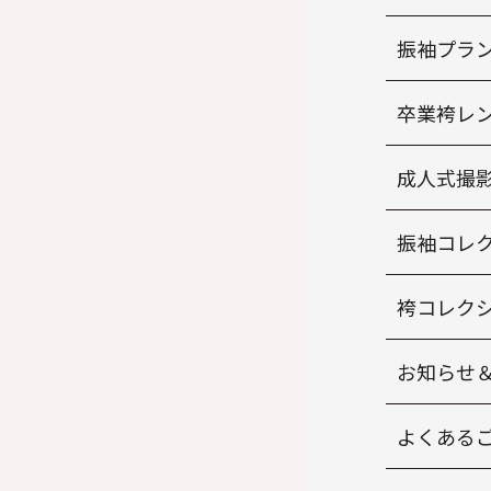
振袖プラ
卒業袴レ
成人式撮
振袖コレ
袴コレク
お知らせ
よくある