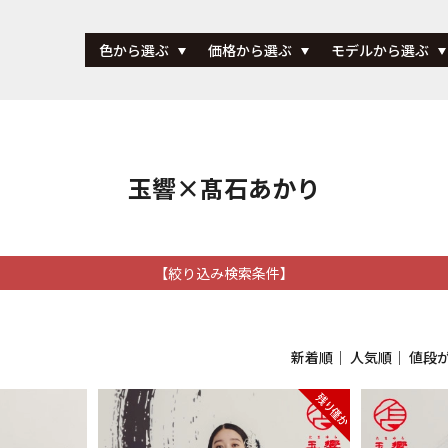
色から選ぶ
価格から選ぶ
モデルから選ぶ
玉響×髙石あかり
【絞り込み検索条件】
新着順
｜
人気順
｜
値段