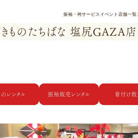
振袖・袴
サービス
イベント
店舗一覧
きものたちばな 塩尻GAZA店
ものレンタル
振袖販売
レンタル
着付け教