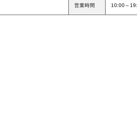
企業情報
DM発送停止
営業時間
10:00～19
クーリングオフ
ビジョン
よくある質問
沿革
積立カード
サステナビリティ
プライバシーポリシー
プレスリリース
古物営業法に基づく表