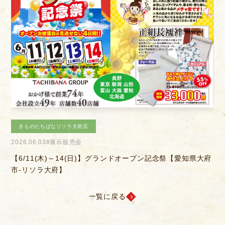
きものたちばなあづみの店
2026.04.04
#きものを楽しむ会
2
お客様相談室
採用情報
府
【6/14(日)】決算感謝会
【
DM発送停止
新卒
クーリングオフ
中途・パート
よくある質問
一覧に戻る
積立カード