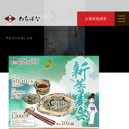
イベント
トップ
イベント
【5/5(火)】新蕎麦会
＞
＞
きものたちばな塩尻GAZA店
お客様相談室
【5/5(火)】新蕎麦会
#きものを楽しむ会