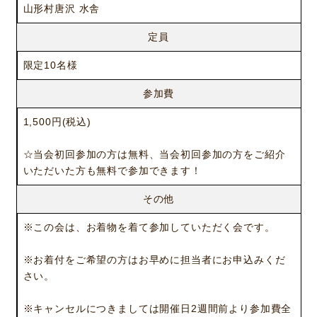
山形村唐沢 水舎
定員
限定10名様
参加費
1,500円(税込)
☆当会初回参加の方は無料、当会初回参加の方をご紹介
いただいた方も無料で参加できます！
その他
※この会は、お着物を着て参加していただく会です。
ニュース
サービス
※お着付をご希望の方はお早めに担当者にお申込みくだ
ギャラリー
企業情報
さい。
イベント
ビジョン
※キャンセルにつきましては開催日2週間前より参加費全
店舗一覧
沿革