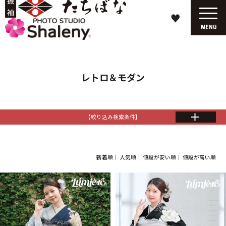
♥
MENU
レトロ＆モダン
【絞り込み検索条件】
新着順
｜
人気順
｜
値段が安い順
｜
値段が高い順