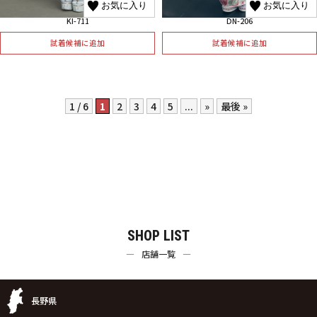
お気に入り
お気に入り
KI-711
DN-206
試着候補に追加
試着候補に追加
1 / 6
1
2
3
4
5
...
»
最後 »
SHOP LIST
店舗一覧
長野県