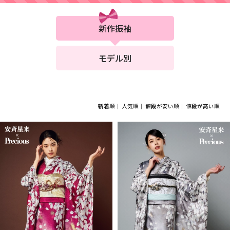
柄は!?
新作振袖
モデル別
新着順
｜
人気順
｜
値段が安い順
｜
値段が高い順