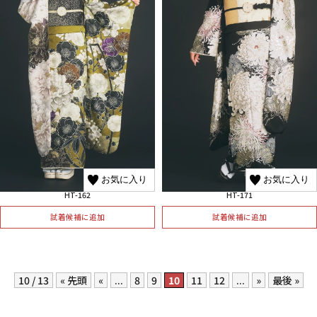
お気に入り
お気に入り
HT-162
HT-171
試着候補に追加
試着候補に追加
10 / 13
« 先頭
«
...
8
9
10
11
12
...
»
最後 »