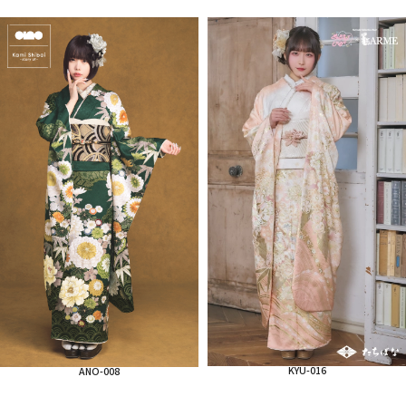
KYU-016
ANO-008