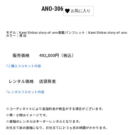
ANO-306
お気に入り
モデル：Kami Shibai-story of- ano
掲載パンフレット：Kami Shibai-story of- ano
カラー：青 白
販売価格
492,800円（税込）
?
ご購入フルセット内容
レンタル価格
店頭発表
?
レンタルフルセット内容
※コーディネイトにより追加料金が発生がする場合がございます。
※帯・小物はイメージです。
※振袖のレンタルはオーダーレンタルとなります。
お仕立て前の振袖になり、お仕立てに2~３ヵ月お時間がかかります。