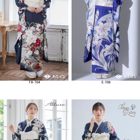
TR-704
E-708