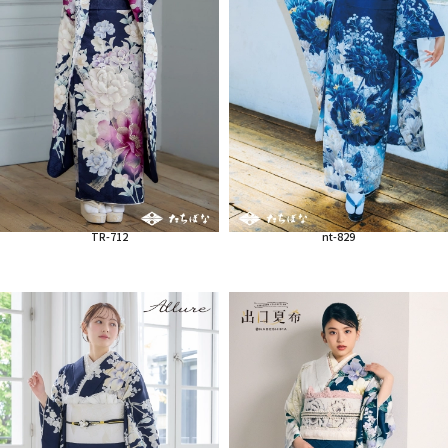
TR-712
nt-829