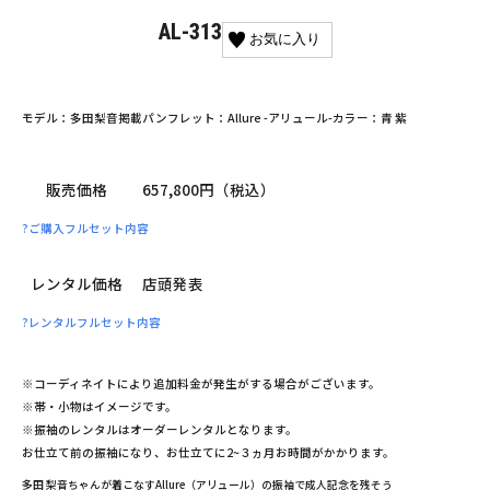
AL-313
お気に入り
モデル：多田梨音
掲載パンフレット：Allure -アリュール-
カラー：青 紫
販売価格
657,800円（税込）
?
ご購入フルセット内容
レンタル価格
店頭発表
?
レンタルフルセット内容
※コーディネイトにより追加料金が発生がする場合がございます。
※帯・小物はイメージです。
※振袖のレンタルはオーダーレンタルとなります。
お仕立て前の振袖になり、お仕立てに2~３ヵ月お時間がかかります。
多田 梨音ちゃんが着こなすAllure（アリュール）の振袖で成人記念を残そう