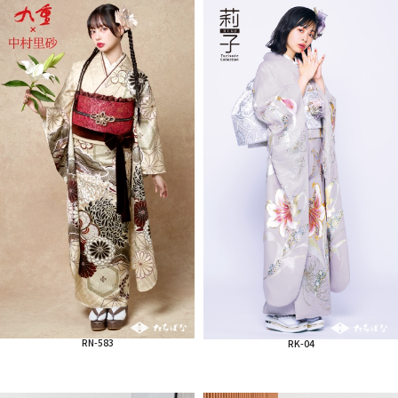
RN-583
RK-04