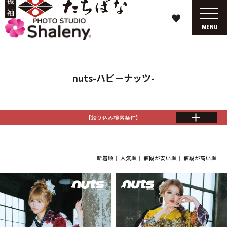
♥
MENU
nuts-ハピーナッツ-
【絞り込み検索条件】
新着順
｜
人気順
｜
値段が安い順
｜
値段が高い順