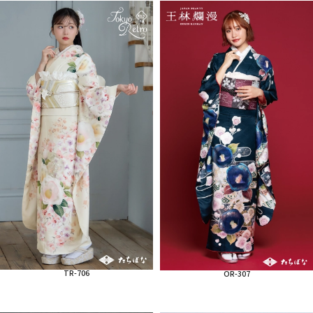
TR-706
OR-307