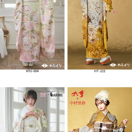
KYU-004
HT-222