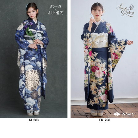
KI-683
TR-708