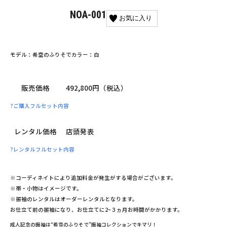
NOA-001
お気に入り
モデル：希空のふりそで
カラー：白
販売価格
492,800円（税込）
?
ご購入フルセット内容
レンタル価格
店頭発表
?
レンタルフルセット内容
※コーディネイトにより追加料金が発生がする場合がございます。
※帯・小物はイメージです。
※振袖のレンタルはオーダーレンタルとなります。
お仕立て前の振袖になり、お仕立てに2~３ヵ月お時間がかかります。
成人記念の振袖は“希空のふりそで”振袖コレクションでキマリ！