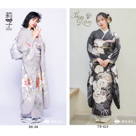
TR-613
RK-04