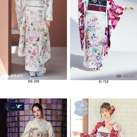
DN-209
El-718