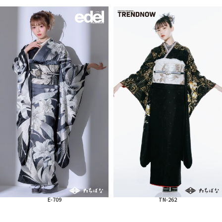
E-709
TN-262