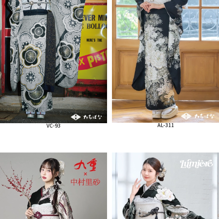
AL-311
VC-93