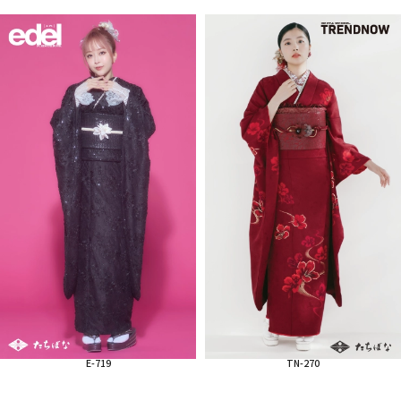
E-719
TN-270