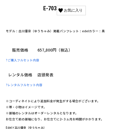
E-703
お気に入り
モデル：古川優奈（ゆうちゃみ）
掲載パンフレット：edel
カラー：黒
販売価格
657,800円（税込）
?
ご購入フルセット内容
レンタル価格
店頭発表
?
レンタルフルセット内容
※コーディネイトにより追加料金が発生がする場合がございます。
※帯・小物はイメージです。
※振袖のレンタルはオーダーレンタルとなります。
お仕立て前の振袖になり、お仕立てに2~３ヵ月お時間がかかります。
Edel×古川優奈（ゆうちゃみ）