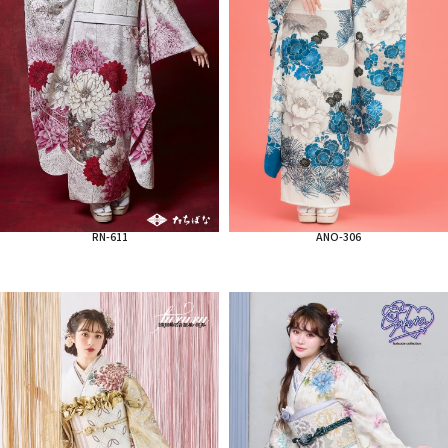
RN-611
ANO-306