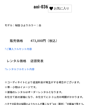
aoi-036
お気に入り
モデル：桜田 ひより
カラー：白
販売価格
473,000円（税込）
?
ご購入フルセット内容
レンタル価格
店頭発表
?
レンタルフルセット内容
※コーディネイトにより追加料金が発生がする場合がございます。
※帯・小物はイメージです。
※振袖のレンタルはオーダーレンタルとなります。
お仕立て前の振袖になり、お仕立てに2~３ヵ月お時間がかかります。
ハタチの記念は桜田ひよりちゃんが着こなす“aoi（葵衣）”の振袖で残そう。