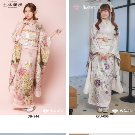
OR-344
KYU-006