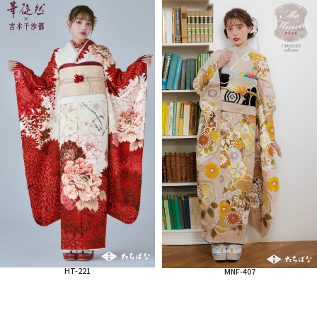
HT-221
MNF-407