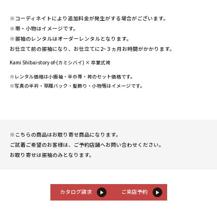
※コーディネイトにより追加料金が発生がする場合がございます。
※帯・小物はイメージです。
※振袖のレンタルはオーダーレンタルとなります。
お仕立て前の振袖になり、お仕立てに2~３ヵ月お時間がかかります。
Kami Shibai-story of-(カミシバイ) × 卒業式袴
※レンタル価格は小振袖・半巾帯・袴のセット価格です。
※写真の半衿・草履バック・髪飾り・小物等はイメージです。
※こちらの商品はお取り寄せ商品になります。
ご試着ご希望のお客様は、ご予約店舗へお問い合わせください。
お取り寄せは振袖のみとなります。
カタログ請求
ご来店予約