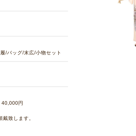
企業情報
DM発送停止
クーリングオフ
ビジョン
よくある質問
沿革
積立カード
サステナビリティ
プライバシーポリシー
プレスリリース
古物営業法に基づく表
草履/バッグ/末広/小物セット
、40,000円
。
頂戴致します。