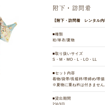
附下・訪問着
【附下・訪問着 レンタル内
■種類
袷/単衣/夏物
■取り扱いサイズ
S・M・MO・L・LO・LL
■セット内容
着物/袋帯/長襦袢/帯締め/帯
※夏物に重ね衿は付きません
■貸出期間
2泊3日