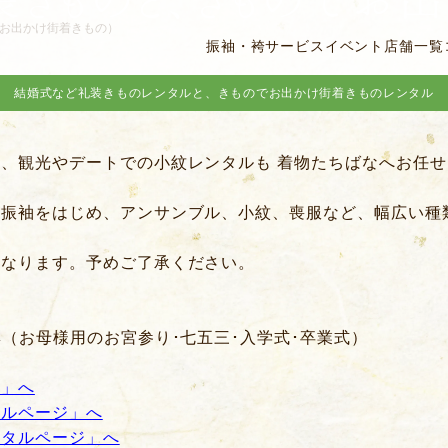
お出かけ街着きもの）
振袖・袴
サービス
イベント
店舗一覧
結婚式など礼装きものレンタルと、きものでお出かけ街着きものレンタル
、観光やデートでの小紋レンタルも 着物たちばなへお任
、振袖をはじめ、アンサンブル、小紋、喪服など、幅広い種
異なります。予めご了承ください。
彰（お母様用のお宮参り･七五三･入学式･卒業式）
ジ」へ
タルページ」へ
ンタルページ」へ