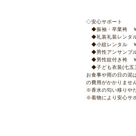
◇安心サポート
◆振袖・卒業袴 ￥3,
◆礼装礼装レンタル ￥
◆小紋レンタル ￥1,
◆男性アンサンブルレ
◆男性紋付き袴 ￥2,
◆子ども衣装(七五三･
お食事や雨の日の泥
の費用がかかりませ
※香水の匂い移りや
※着物により安心サ