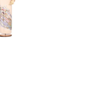
新卒
中途・パート
示