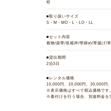
ギャラリー
袷
イベント
■取り扱いサイズ
店舗一覧
S・M・MO・L・LO・LL
コラム
■セット内容
動画コンテンツ
着物/袋帯/長襦袢/帯締め/帯揚げ/
■貸出期間
2泊3日
■レンタル価格
10,000円、20,000円、30,000円
※表示価格はすべて税込価格です
※着付けを行う場合、別途料金を