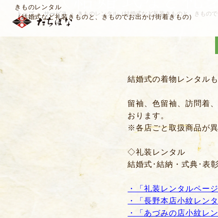
きものレンタル
トップ
サービス
きものレンタル
（結婚式など礼装きものと、きもので
＞
＞
（結婚式など礼装きものと、きものでお出かけ街着きもの）
結婚式の着物レンタルも
留袖、色留袖、訪問着
おります。
※各店ごと取扱商品が
◇礼装レンタル
結婚式･結納・式典･表
・「礼装レンタルペー
・「長野本店小紋レン
・「あづみの店小紋レ