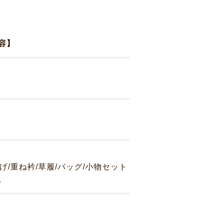
容】
揚げ/重ね衿/草履/バッグ/小物セット
。