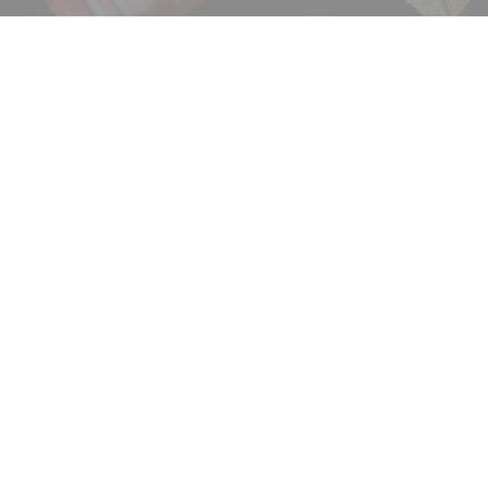
積立カード
プライバシーポリシー
古物営業法に基づく表示
ニュース
サービス
ギャラリー
企業情報
イベント
ビジョン
店舗一覧
沿革
サステナビリティ
コラム
プレスリリース
動画コンテンツ
お客様相談室
採用情報
DM発送停止
新卒
クーリングオフ
中途・パート
よくある質問
積立カード