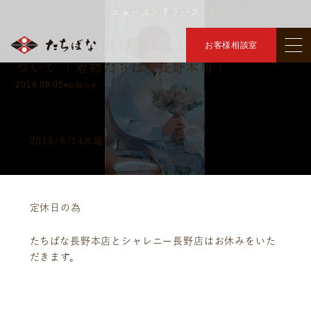
ニュース・リリース
トップ
ニュース・リリース
【長野本店】お盆休みの営業について
＞
＞
【長野市】 【長野本店】お盆休みの営業に
お客様相談室
ついて ｜着物たちばな長野本店｜
2019.08.05
#お知らせ
2019/8/14水曜日
定休日の為
たちばな長野本店とシャレニー長野店はお休みをいた
だきます。