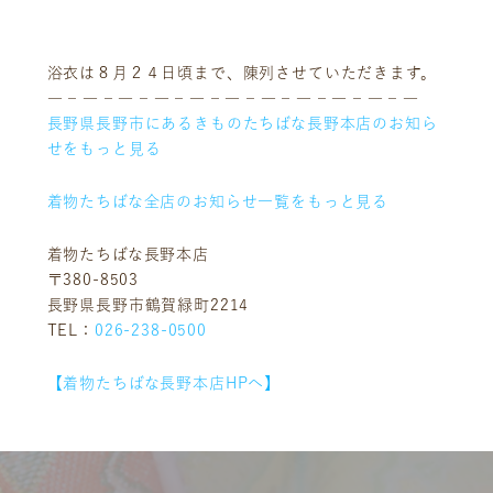
浴衣は８月２４日頃まで、陳列させていただきます。
― – ― – ― – ― – ― – ― – ― – ― – ― – ― – ―
長野県長野市にあるきものたちばな長野本店のお知ら
せをもっと見る
着物たちばな全店のお知らせ一覧をもっと見る
着物たちばな長野本店
ニュース
サービス
〒380-8503
ギャラリー
企業情報
長野県長野市鶴賀緑町2214
TEL：
026-238-0500
イベント
ビジョン
店舗一覧
沿革
【着物たちばな長野本店HPへ】
サステナビリティ
コラム
プレスリリース
動画コンテンツ