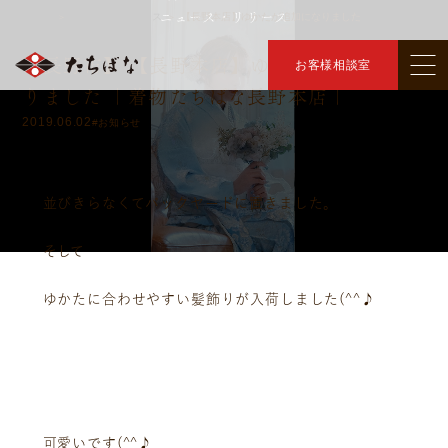
ニュース・リリース
トップ
ニュース・リリース
【長野本店】ゆかたが追加になりました
＞
＞
【長野市】 【長野本店】ゆかたが追加にな
お客様相談室
りました ｜着物たちばな長野本店｜
2019.06.02
#お知らせ
並びきらなくてバックヤードに置きました。
そして
ゆかたに合わせやすい髪飾りが入荷しました(^^♪
可愛いです(^^♪