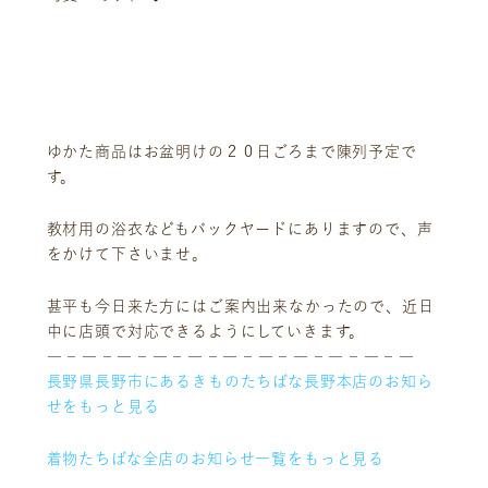
ゆかた商品はお盆明けの２０日ごろまで陳列予定で
す。
教材用の浴衣などもバックヤードにありますので、声
をかけて下さいませ。
甚平も今日来た方にはご案内出来なかったので、近日
中に店頭で対応できるようにしていきます。
― – ― – ― – ― – ― – ― – ― – ― – ― – ― – ―
ニュース
サービス
長野県長野市にあるきものたちばな長野本店のお知ら
ギャラリー
企業情報
せをもっと見る
イベント
ビジョン
着物たちばな全店のお知らせ一覧をもっと見る
店舗一覧
沿革