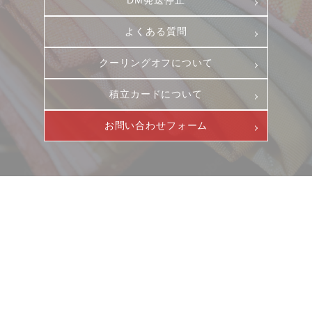
DM発送停止
お客様相談室
採用情報
よくある質問
DM発送停止
新卒
クーリングオフ
中途・パート
クーリングオフについて
よくある質問
積立カードについて
積立カード
プライバシーポリシー
お問い合わせフォーム
古物営業法に基づく表示
ニュース
サービス
ギャラリー
企業情報
イベント
ビジョン
店舗一覧
沿革