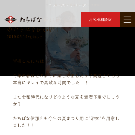
ニュース・リリース
トップ
ニュース・リリース
夏に向けて準備は出来ていますか？
＞
＞
夏に向けて準備は出来ていますか？ ｜きも
お客様相談室
のたちばな伊那店｜
2019.05.14
#お知らせ
皆様こんにちは！
今年の春はどのように楽しみましたか？高遠さくらも
本当にキレイで素敵な時間でした！！
また令和時代になりどのような夏を満喫予定でしょう
か？
たちばな伊那店も今年の夏まつり用に”浴衣”を用意し
ました！！