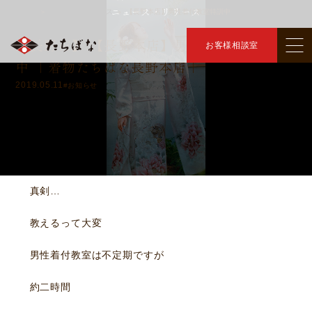
ニュース・リリース
トップ
ニュース・リリース
【長野本店】男性着付教室特訓中
＞
＞
【長野市】 【長野本店】男性着付教室特訓
お客様相談室
中 ｜着物たちばな長野本店｜
2019.05.11
#お知らせ
真剣…
教えるって大変
男性着付教室は不定期ですが
約二時間