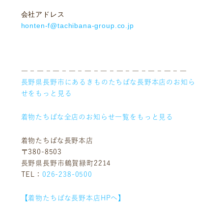
ギャラリー
企業情報
会社アドレス
honten-f@tachibana-group.co.jp
イベント
ビジョン
店舗一覧
沿革
サステナビリティ
コラム
― – ― – ― – ― – ― – ― – ― – ― – ― – ― – ―
プレスリリース
動画コンテンツ
長野県長野市にあるきものたちばな長野本店のお知ら
せをもっと見る
着物たちばな全店のお知らせ一覧をもっと見る
着物たちばな長野本店
〒380-8503
長野県長野市鶴賀緑町2214
TEL：
026-238-0500
【着物たちばな長野本店HPへ】