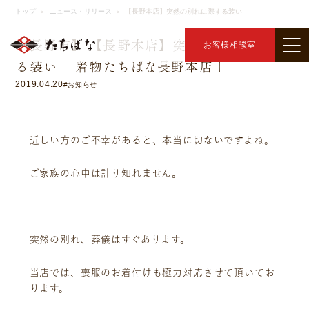
ニュース・リリース
トップ
ニュース・リリース
【長野本店】突然の別れに際する装い
＞
＞
【長野市】 【長野本店】突然の別れに際す
お客様相談室
る装い ｜着物たちばな長野本店｜
2019.04.20
#お知らせ
近しい方のご不幸があると、本当に切ないですよね。
ご家族の心中は計り知れません。
突然の別れ、葬儀はすぐあります。
当店では、喪服のお着付けも極力対応させて頂いてお
ります。