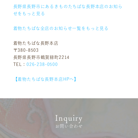
長野県長野市にあるきものたちばな長野本店のお知ら
店舗一覧
沿革
せをもっと見る
サステナビリティ
コラム
着物たちばな全店のお知らせ一覧をもっと見る
プレスリリース
動画コンテンツ
着物たちばな長野本店
〒380-8503
長野県長野市鶴賀緑町2214
TEL：
026-238-0500
【着物たちばな長野本店HPへ】
Inquiry
お問い合わせ