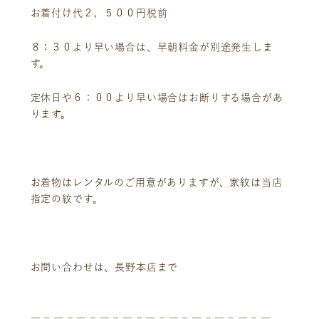
お着付け代２，５００円税前
８：３０より早い場合は、早朝料金が別途発生しま
す。
定休日や６：００より早い場合はお断りする場合があ
ります。
お着物はレンタルのご用意がありますが、家紋は当店
指定の紋です。
お問い合わせは、長野本店まで
ニュース
サービス
ギャラリー
企業情報
イベント
ビジョン
― – ― – ― – ― – ― – ― – ― – ― – ― – ― – ―