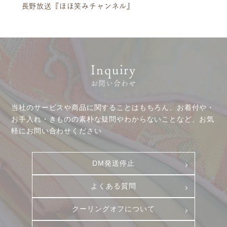
長野放送『ほほ笑みチャンネル』
ニュース
サービス
Inquiry
ギャラリー
企業情報
お問い合わせ
イベント
ビジョン
店舗一覧
沿革
当社のサービスや商品に関することはもちろん、お着付や・
お手入れ・きものの素朴な疑問やわからないことなど、お気
サステナビリティ
コラム
軽にお問い合わせください
プレスリリース
動画コンテンツ
DM発送停止
よくある質問
クーリングオフについて