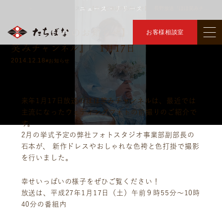
ニュース・リリース
トップ
ニュース・リリース
【テレビ放送のお知らせ】 長野放送『ほほ笑みチャンネル』 1月17日
＞
＞
【テレビ放送のお知らせ】 長野放送『ほほ
お客様相談室
笑みチャンネル』 1月17日
2014.12.18
#お知らせ
来年1月17日放送のほほ笑みチャンネルは、最近では
主流になったウェディングフォトの前撮りのご紹介で
す。
2月の挙式予定の弊社フォトスタジオ事業部副部長の
石本が、 新作ドレスやおしゃれな色袴と色打掛で撮影
を行いました。
幸せいっぱいの様子をぜひご覧ください！
放送は、平成27年1月17日（土）午前９時55分～10時
40分の番組内