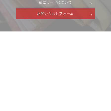
積立カードについて
お問い合わせフォーム
お客様相談室
採用情報
DM発送停止
新卒
クーリングオフ
中途・パート
よくある質問
ニュース
サービス
積立カード
ギャラリー
企業情報
プライバシーポリシー
イベント
ビジョン
古物営業法に基づく表示
店舗一覧
沿革
サステナビリティ
コラム
プレスリリース
動画コンテンツ
お客様相談室
採用情報