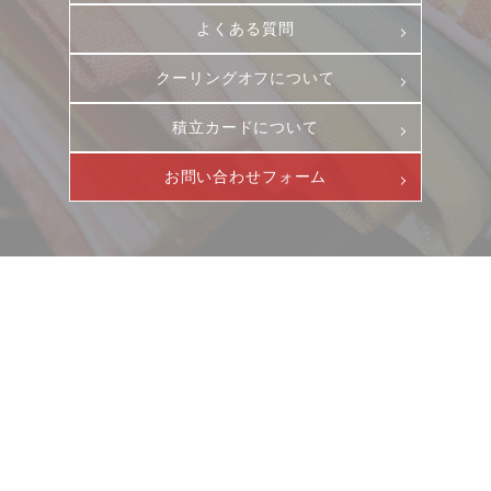
お客様相談室
採用情報
よくある質問
DM発送停止
新卒
クーリングオフについて
クーリングオフ
中途・パート
よくある質問
積立カードについて
積立カード
お問い合わせフォーム
プライバシーポリシー
古物営業法に基づく表示
ニュース
サービス
ギャラリー
企業情報
イベント
ビジョン
店舗一覧
沿革