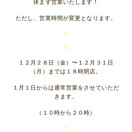
休まず営業いたします！
ただし、営業時間が変更となります。
☆
☆
１２月２８日（金）〜１２月３１日
（月）までは１８時閉店。
１月１日からは通常営業をさせていただ
きます。
ニュース
サービス
ギャラリー
企業情報
（１０時から２０時）
イベント
ビジョン
店舗一覧
沿革
☆