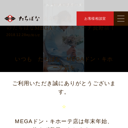
ニュース・リリース
トップ
ニュース・リリース
年末年始営業のお知らせ
＞
＞
【長野市】 年末年始営業のお知らせ ｜きも
お客様相談室
のたちばなMEGAドン・キホーテ長野店｜
2018.12.28
#お知らせ
いつも たちばな MEGAドン・キホ
ーテ店を
ご利用いただき誠にありがとうございま
す。
☆
MEGAドン・キホーテ店は年末年始、