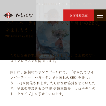
ニュース・リリース
トップ
ニュース・リリース
【参加者募集！】浴衣ワンコインレッスンとワインパーティ ～ガーデンで夕暮れのBBQを楽しもう～
＞
＞
【参加者募集！】浴衣ワンコインレッスンと
お客様相談室
ワインパーティ ～ガーデンで夕暮れのBBQ
を楽しもう～
2014.06.21
#お知らせ
たちばな長野本店では、7 月13 日（日）に浴衣のワン
コインレッスンを開催します。
同日に、飯綱町のサンクゼールにて、「ゆかたでワイ
ンパーティー ～ガーデンで夕暮れのBBQ を楽しも
う！～｣が開催されます。たちばなは協賛させていただ
き、早比楽美装きもの学院 信越本部長「よね子先生の
トークライブ」を予定しています。