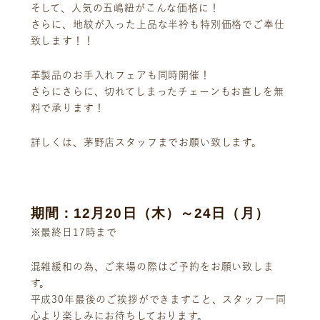
ニュース
サービス
そして、人気の五嶋紐がこんな価格に！
さらに、地紋が入った上品な半衿も特別価格でご奉仕
ギャラリー
企業情報
致します！！
イベント
ビジョン
店舗一覧
沿革
革製品のお手入れフェアも同時開催！
さらにさらに、切れてしまったチェーンもお直しを無
サステナビリティ
コラム
料で承ります！
プレスリリース
動画コンテンツ
詳しくは、茅野店スタッフまでお願い致します。
期間：12月20日（木）～24日（月）
※最終日17時まで
混雑緩和の為、ご来場の際はご予約をお願い致しま
す。
平成30年最後のご挨拶ができますこと、スタッフ一同
心より楽しみにお待ちしております。