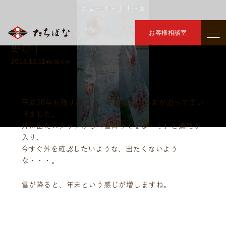
ニュース・リリース
トップ
ニュース・リリース
平成最後の年末です！
＞
＞
平成最後の年末です！ ｜きものたちばな茅
お客様相談室
野店｜
2018.12.11
#お知らせ
平成30年も残り20日と、平成最後の年末が迫ってまい
りました。
外に出たスタッフから「雪降ってるよ～！」と連絡が
入り、
今すぐ外を確認したいような、出たくないよう
な・・・。
雪が降ると、年末という感じが増しますね。