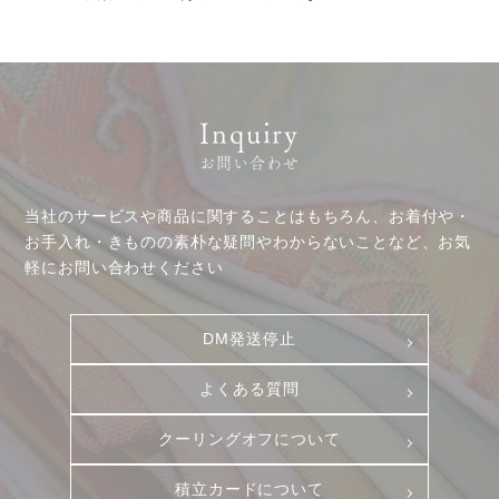
Inquiry
お問い合わせ
当社のサービスや商品に関することはもちろん、お着付や・
お客様相談室
採用情報
お手入れ・きものの素朴な疑問やわからないことなど、お気
DM発送停止
新卒
軽にお問い合わせください
クーリングオフ
中途・パート
よくある質問
DM発送停止
積立カード
よくある質問
プライバシーポリシー
クーリングオフについて
古物営業法に基づく表示
積立カードについて