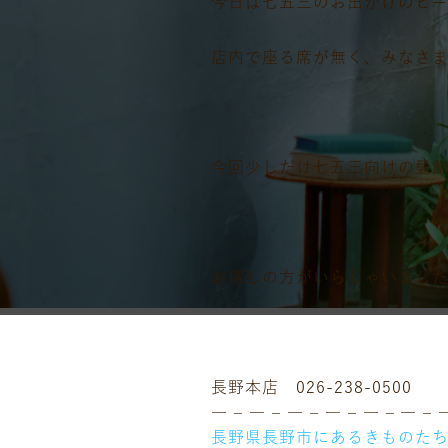
今日は七五三のお出かけのピー
店内で座る席が無く、みなさまに
今回少しだけ七五三向けの髪
お探しの方がいらしゃいまし
長野本店 026-238-0500
― – ― – ― – ― – ― – ― – 
長野県長野市にあるきものた