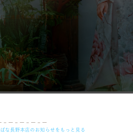
ク
ご迷惑をお掛けしてますm(__)m
飾りが入荷しました。
たら、お声掛け下さいませ。
― – ― – ― – ― – ―
ちばな長野本店のお知らせをもっと見る