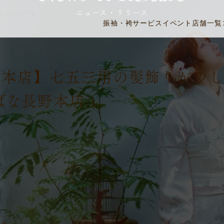
ニュース・リリース
した(^^)/
振袖・袴
サービス
イベント
店舗一覧
野本店】七五三用の髪飾りが少
ちばな長野本店｜