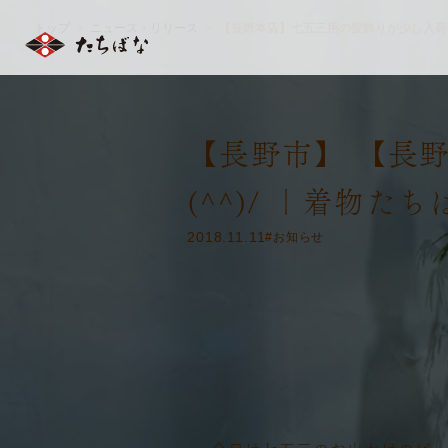
トップ
ニュース・リリース
【長野本店】七五三用の髪飾りが少し入荷しま
＞
＞
【長野市】 【長
(^^)/ ｜着物た
2018.11.11
#お知らせ