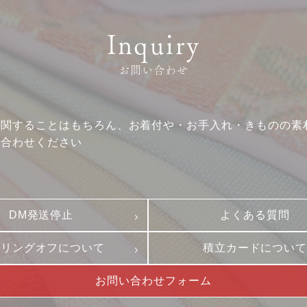
クーリングオフ
ビジョン
よくある質問
沿革
Inquiry
積立カード
サステナビリティ
お問い合わせ
プライバシーポリシー
プレスリリース
古物営業法に基づく表
に関することはもちろん、お着付や・お手入れ・きものの素
い合わせください
DM発送停止
よくある質問
ーリングオフについて
積立カードについ
お問い合わせフォーム