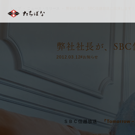
トップ
ニュース・リリース
弊社社長が、SBC信越放送に出演します！
＞
＞
弊社社長が、SB
2012.03.12
#お知らせ
ＳＢＣ信越放送
『
Tomorrow