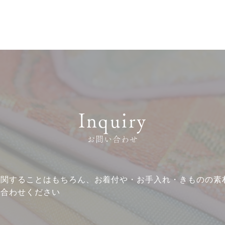
Inquiry
サービス
お客様相談室
お問い合わせ
企業情報
DM発送停止
クーリングオフ
ビジョン
よくある質問
沿革
に関することはもちろん、お着付や・お手入れ・きものの素
い合わせください
積立カード
サステナビリティ
プライバシーポリシー
プレスリリース