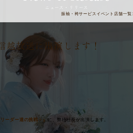
ニュース・リリース
振袖・袴
サービス
イベント
店舗一覧
C信越放送に出演します！
－リーダー達の挑戦－』
に、弊社社長が出演します。