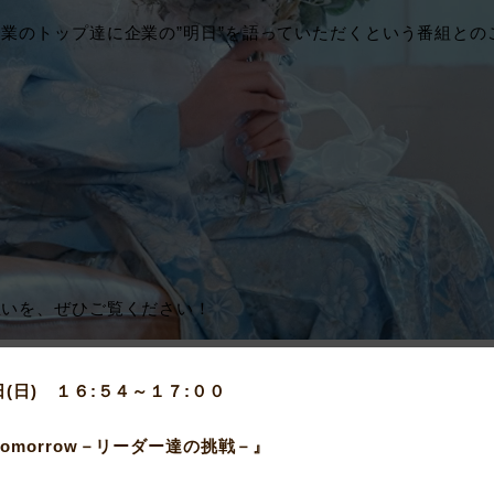
業のトップ達に企業の”明日”を語っていただくという番組との
想いを、ぜひご覧ください！
日
(
日
)
１６
:
５４～１７
:
００
T
omorrow
－リーダー達の挑戦－』