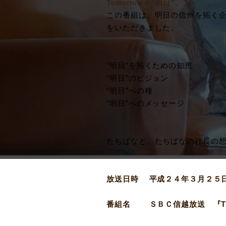
Tomorrow
＝”明日”。
この番組は、明日の信州を拓く企
をいただきました。
“明日”を拓くための知恵
“明日”のビジョン
“明日”への種
“明日”へのメッセージ
たちばなと、たちばなの社長の
放送日時 平成２４年３月２５
番組名 ＳＢＣ信越放送 『