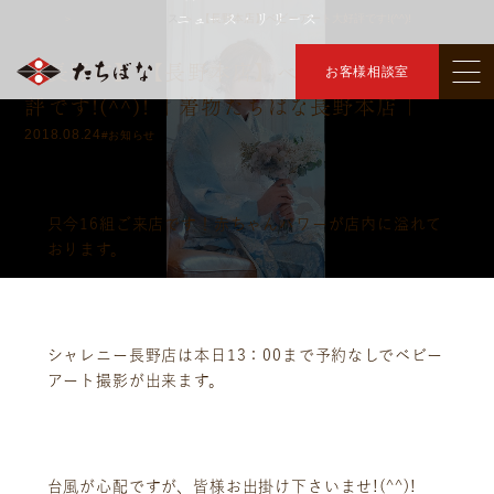
ニュース・リリース
トップ
ニュース・リリース
【長野本店】ベビーアート大好評です!(^^)!
＞
＞
【長野市】 【長野本店】ベビーアート大好
お客様相談室
評です!(^^)! ｜着物たちばな長野本店｜
2018.08.24
#お知らせ
只今16組ご来店です！赤ちゃんパワーが店内に溢れて
おります。
シャレニー長野店は本日13：00まで予約なしでベビー
アート撮影が出来ます。
台風が心配ですが、皆様お出掛け下さいませ!(^^)!