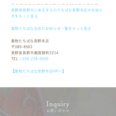
― – ― – ― – ― – ― – ― – ― – ― – ― – ― – ―
長野県長野市にあるきものたちばな長野本店のお知ら
せをもっと見る
着物たちばな全店のお知らせ一覧をもっと見る
着物たちばな長野本店
〒380-8503
長野県長野市鶴賀緑町2214
ニュース
サービス
TEL：
026-238-0500
ギャラリー
企業情報
【着物たちばな長野本店HPへ】
イベント
ビジョン
店舗一覧
沿革
サステナビリティ
コラム
プレスリリース
動画コンテンツ
Inquiry
お問い合わせ