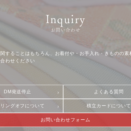
クーリングオフ
ビジョン
よくある質問
沿革
Inquiry
積立カード
サステナビリティ
お問い合わせ
プライバシーポリシー
プレスリリース
古物営業法に基づく表
に関することはもちろん、お着付や・お手入れ・きものの素
い合わせください
DM発送停止
よくある質問
ーリングオフについて
積立カードについ
お問い合わせフォーム