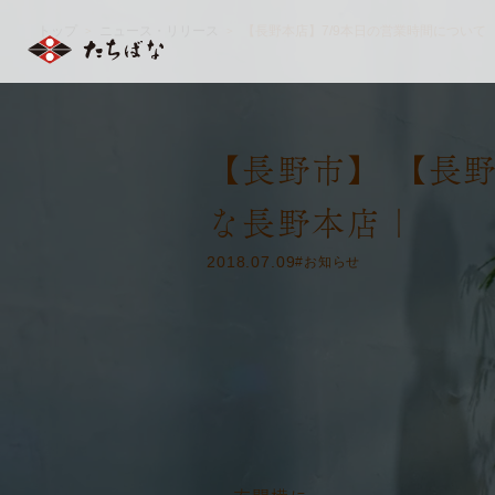
トップ
ニュース・リリース
【長野本店】7/9本日の営業時間について
＞
＞
【長野市】 【長野
な長野本店｜
2018.07.09
#お知らせ