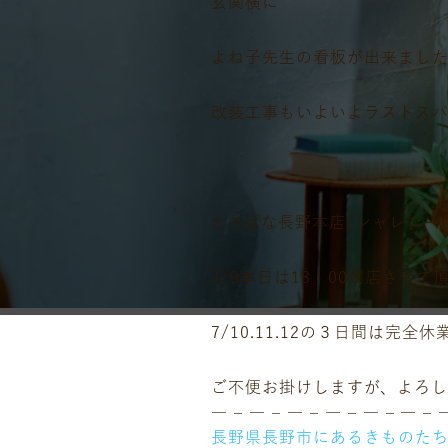
玄関横に
よね子先生の看板が出来ました(
改装工事もいよいよラストスパート
たちばな長野本店/シャレニー
7/9本日は18：00閉店させて
7/10.11.12の３日間は完全
ご不便お掛けしますが、よろし
― – ― – ― – ― – ― – ― – 
長野県長野市にあるきものた