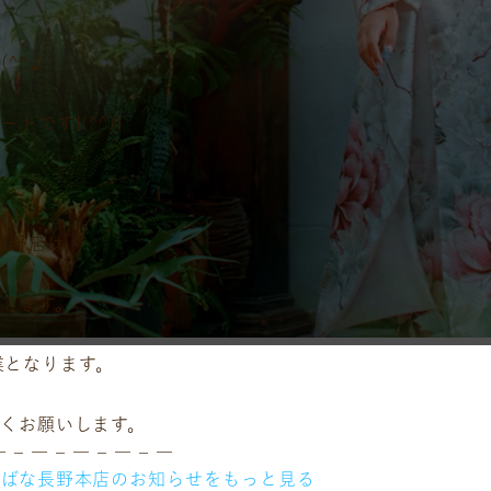
^^♪
です!(^^)!
長野店は
頂きます。
休業となります。
くお願いします。
― – ― – ― – ― – ―
ちばな長野本店のお知らせをもっと見る