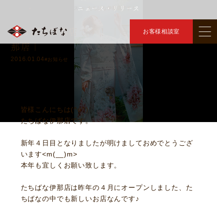
ニュース・リリース
トップ
ニュース・リリース
たちばな伊那店です！
＞
＞
たちばな伊那店です！ ｜きものたちばな伊
お客様相談室
那店｜
2016.01.04
#お知らせ
皆様こんにちは(^o^)
たちばな伊那店です。
新年４日目となりましたが明けましておめでとうござ
います<m(__)m>
本年も宜しくお願い致します。
たちばな伊那店は昨年の４月にオープンしました、た
ちばなの中でも新しいお店なんです♪