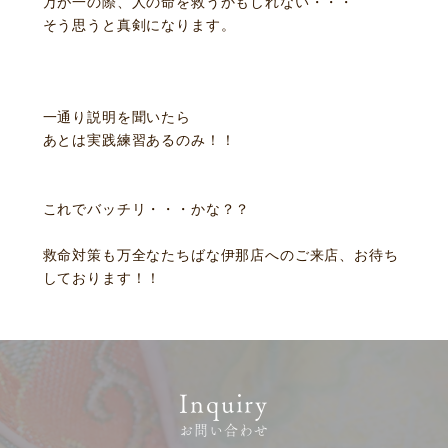
万が一の際、人の命を救うかもしれない・・・
そう思うと真剣になります。
一通り説明を聞いたら
あとは実践練習あるのみ！！
お客様相談室
採用情報
これでバッチリ・・・かな？？
DM発送停止
新卒
救命対策も万全なたちばな伊那店へのご来店、お待ち
クーリングオフ
中途・パート
しております！！
よくある質問
積立カード
プライバシーポリシー
古物営業法に基づく表示
Inquiry
お問い合わせ