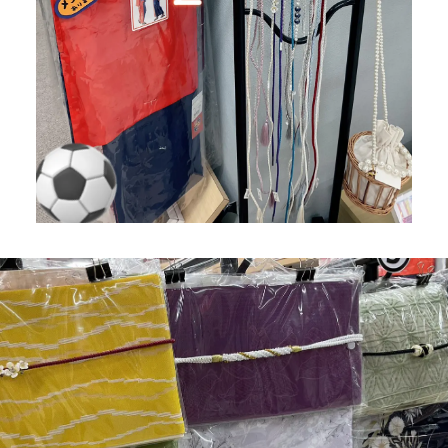
企業情報
DM発送停止
クーリングオフ
ビジョン
よくある質問
沿革
積立カード
サステナビリティ
プライバシーポリシー
プレスリリース
古物営業法に基づく表