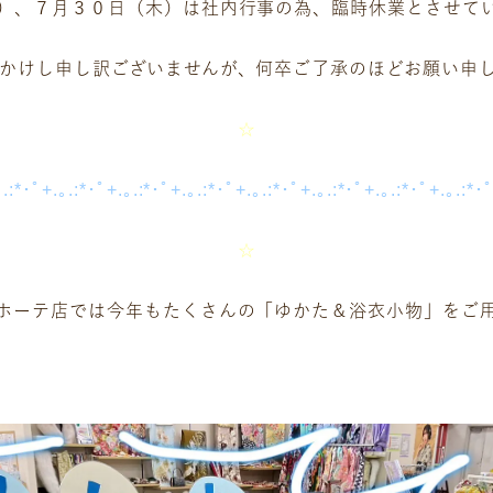
）、７月３０日（木）は社内行事の為、臨時休業とさせて
かけし申し訳ございませんが、何卒ご了承のほどお願い申
☆
｡.:*･ﾟ+.｡.:*･ﾟ+.｡.:*･ﾟ+.｡.:*･ﾟ+.｡.:*･ﾟ+.｡.:*･ﾟ+.｡.:*･ﾟ+.｡.:*･
☆
ホーテ店では今年もたくさんの「ゆかた＆浴衣小物」をご