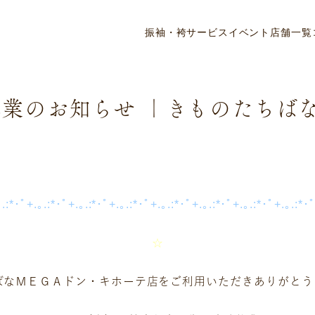
ニュース・リリース
振袖・袴
サービス
イベント
店舗一覧
休業のお知らせ ｜きものたちばな
｡.:*･ﾟ+.｡.:*･ﾟ+.｡.:*･ﾟ+.｡.:*･ﾟ+.｡.:*･ﾟ+.｡.:*･ﾟ+.｡.:*･ﾟ+.｡.:*･
☆
ばなＭＥＧＡドン・キホーテ店をご利用いただきありがとう