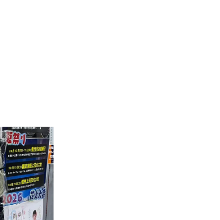
新卒
中途・パート
示