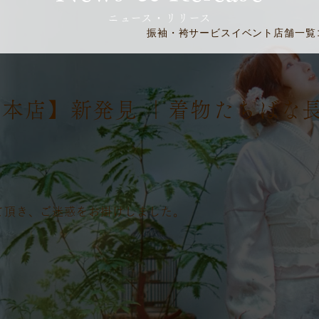
ニュース・リリース
振袖・袴
サービス
イベント
店舗一覧
野本店】新発見 ｜着物たちばな
て頂き、ご迷惑をお掛けしました。