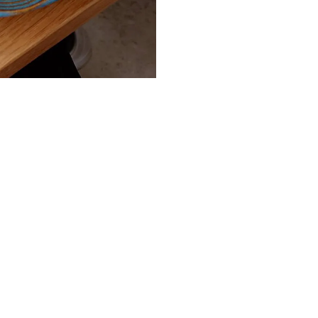
新卒
中途・パート
示