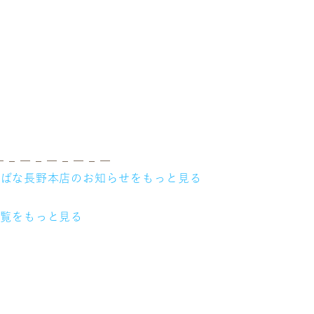
― – ― – ― – ― – ―
ちばな長野本店のお知らせをもっと見る
一覧をもっと見る