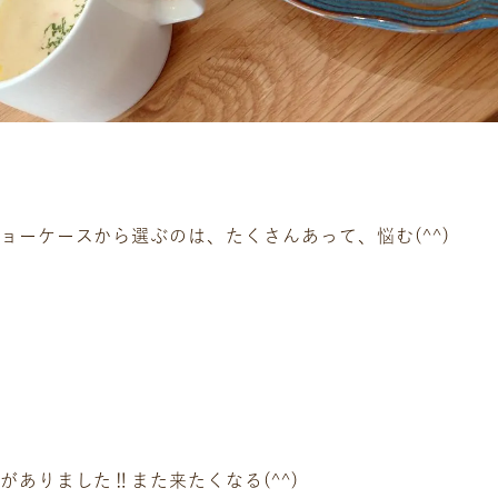
企業情報
DM発送停止
クーリングオフ
ビジョン
よくある質問
沿革
積立カード
サステナビリティ
プライバシーポリシー
プレスリリース
古物営業法に基づく表
ョーケースから選ぶのは、たくさんあって、悩む(^^)
ありました‼️また来たくなる(^^)