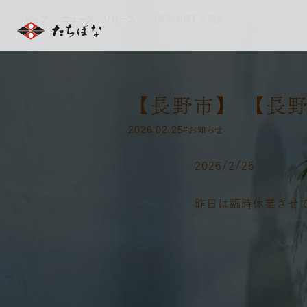
トップ
ニュース・リリース
【長野本店】新発見
＞
＞
【長野市】 【長
2026.02.25
#お知らせ
2026/2/25
昨日は臨時休業させ