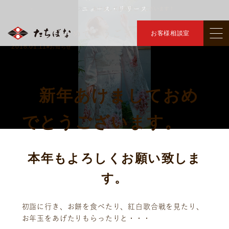
ニュース・リリース
トップ
ニュース・リリース
あけましておめでとうございます！
＞
＞
あけましておめでとうございます！
お客様相談室
2018.01.11
#お知らせ
新年あけましておめ
でとうございます。
本年もよろしくお願い致しま
す。
初詣に行き、お餅を食べたり、紅白歌合戦を見たり、
お年玉をあげたりもらったりと・・・