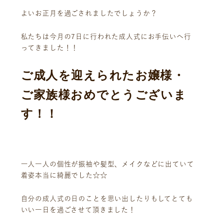
よいお正月を過ごされましたでしょうか？
私たちは今月の7日に行われた成人式にお手伝いへ行
ってきました！！
ご成人を迎えられたお
・
嬢様
ご家族様おめでとうございま
す！！
一人一人の個性が振袖や髪型、メイクなどに出ていて
着姿本当に綺麗でした☆☆
ニュース
サービス
自分の成人式の日のことを思い出したりもしてとても
ギャラリー
企業情報
いい一日を過ごさせて頂きました！