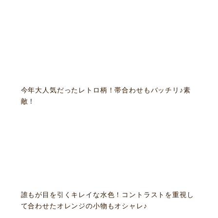
今年大人気だったレトロ柄！帯合わせもバッチリ♪素
敵！
ニュース
サービス
ギャラリー
企業情報
イベント
ビジョン
店舗一覧
沿革
サステナビリティ
コラム
プレスリリース
動画コンテンツ
誰もが目を引くキレイな水色！コントラストを重視し
て合わせたオレンジの小物もオシャレ♪