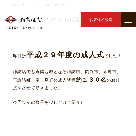
ニュース・リリース
トップ
ニュース・リリース
成人式！
＞
＞
成人式！ ｜きものたちばな諏訪店｜
お客様相談室
2018.01.08
#お知らせ
平成２９年度の成人式
昨日は
でした！
諏訪店でも近隣地域となる諏訪市、岡谷市、茅野市、
約１３０名
下諏訪町、富士見町の成人皆様
のお仕
度をさせて頂きました。
今回はその様子を少しだけご紹介♪