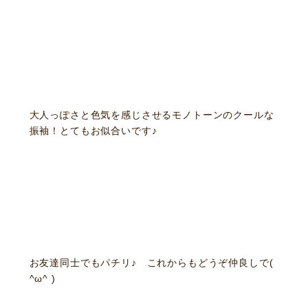
大人っぽさと色気を感じさせるモノトーンのクールな
振袖！とてもお似合いです♪
お友達同士でもパチリ♪ これからもどうぞ仲良しで(
^ω^ )