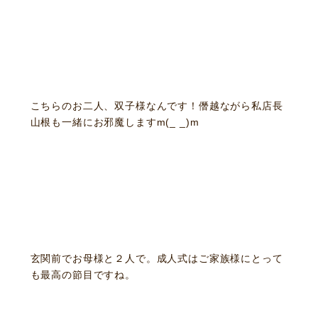
こちらのお二人、双子様なんです！僭越ながら私店長
山根も一緒にお邪魔しますm(_ _)m
お客様相談室
採用情報
玄関前でお母様と２人で。成人式はご家族様にとって
も最高の節目ですね。
DM発送停止
新卒
クーリングオフ
中途・パート