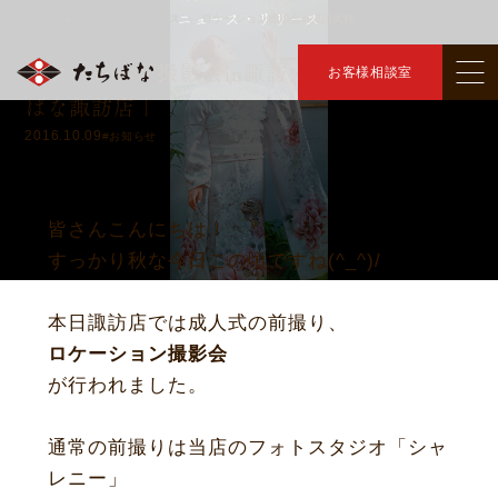
ニュース・リリース
トップ
ニュース・リリース
ロケーション撮影会in諏訪大社
＞
＞
ロケーション撮影会in諏訪大社 ｜きものたち
お客様相談室
ばな諏訪店｜
2016.10.09
#お知らせ
皆さんこんにちは！
すっかり秋な今日この頃ですね(^_^)/
本日諏訪店では
成人式の前撮り、
ロケーション撮影会
が行われました。
通常の前撮りは当店のフォトスタジオ「シャ
レニー」