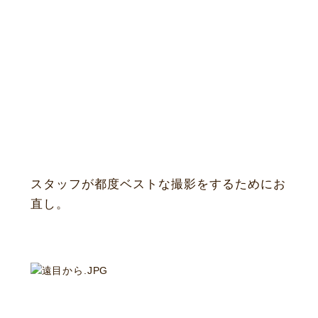
ニュース
サービス
ギャラリー
企業情報
イベント
ビジョン
店舗一覧
沿革
サステナビリティ
コラム
スタッフが都度ベストな撮影をするためにお
プレスリリース
動画コンテンツ
直し。