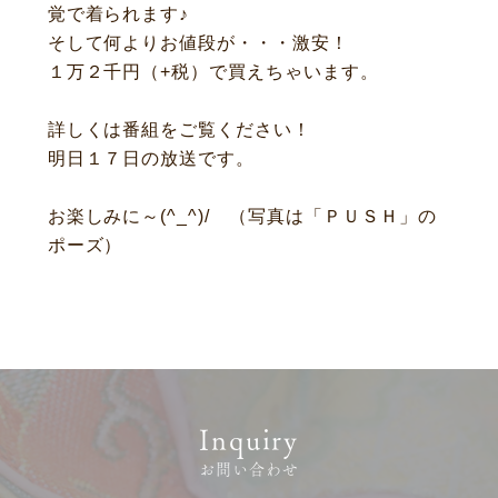
覚で着られます♪
お客様相談室
採用情報
そして何よりお値段が・・・激安！
DM発送停止
新卒
１万２千
円（+税）で買えちゃいます。
クーリングオフ
中途・パート
詳しくは番組をご覧ください！
よくある質問
明日１７日の放送です。
積立カード
プライバシーポリシー
お楽しみに～(^_^)/ （写真は「ＰＵＳＨ」の
ポーズ）
古物営業法に基づく表示
Inquiry
お問い合わせ