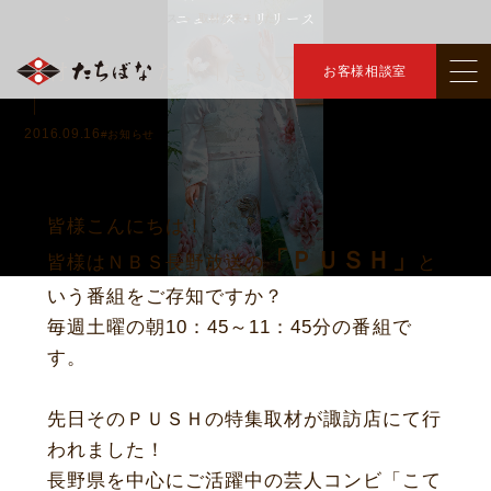
ニュース・リリース
トップ
ニュース・リリース
取材が来ました！
＞
＞
取材が来ました！ ｜きものたちばな諏訪店
お客様相談室
｜
2016.09.16
#お知らせ
皆様こんにちは！
「ＰＵＳＨ」
皆様はＮＢＳ長野放送の
と
いう番組をご存知ですか？
毎週土曜の朝10：45～11：45分の番組で
す。
先日そのＰＵＳＨの特集取材が諏訪店にて行
われました！
長野県を中心にご活躍中の芸人コンビ「こて