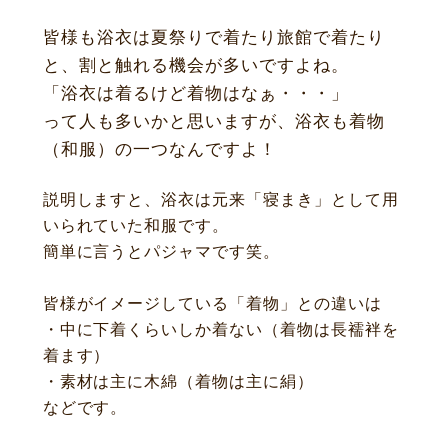
ニュース
サービス
皆様も浴衣は夏祭りで着たり旅館で着たり
ギャラリー
企業情報
と、割と触れる機会が多いですよね。
イベント
ビジョン
「浴衣は着るけど着物はなぁ・・・」
店舗一覧
沿革
って人も多いかと思いますが、浴衣も着物
サステナビリティ
コラム
（和服）の一つなんですよ！
プレスリリース
動画コンテンツ
説明しますと、浴衣は元来「寝まき」として用
いられていた和服です。
簡単に言うとパジャマです笑。
皆様がイメージしている「着物」との違いは
・中に下着くらいしか着ない（着物は長襦袢を
着ます）
・素材は主に木綿（着物は主に絹）
などです。