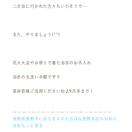
二次会に行かれた方々もいたそうで…
また、やりましょう(^^)
花火大会やお祭りで着た浴衣のお手入れ
浴衣の丸洗い半額です‼️
是非皆様ご活用くださいね♪9月末まで！
ニュース
サービス
― – ― – ― – ― – ― – ― – ― – ― – ― – ― – ―
ギャラリー
企業情報
長野県長野市にあるきものたちばな長野本店のお知ら
イベント
ビジョン
せをもっと見る