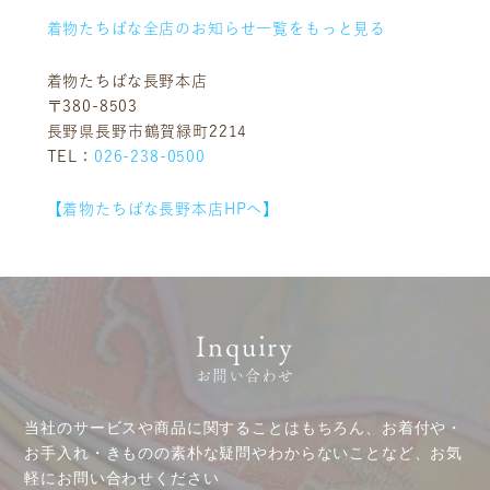
店舗一覧
沿革
着物たちばな全店のお知らせ一覧をもっと見る
サステナビリティ
コラム
プレスリリース
動画コンテンツ
着物たちばな長野本店
〒380-8503
長野県長野市鶴賀緑町2214
TEL：
026-238-0500
【着物たちばな長野本店HPへ】
Inquiry
お問い合わせ
当社のサービスや商品に関することはもちろん、お着付や・
お手入れ・きものの素朴な疑問やわからないことなど、お気
軽にお問い合わせください