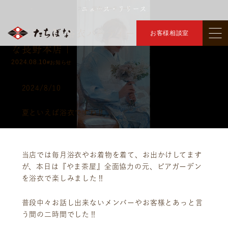
ニュース・リリース
トップ
ニュース・リリース
浴衣パーティー‼️
＞
＞
【長野市】 浴衣パーティー‼️ ｜着物たちば
お客様相談室
な長野本店｜
2024.08.10
#お知らせ
2024/8/10
夏といえば浴衣ですね‼️
当店では毎月浴衣やお着物を着て、お出かけしてます
が、本日は『やま茶屋』全面協力の元、ビアガーデン
を浴衣で楽しみました‼️
普段中々お話し出来ないメンバーやお客様とあっと言
う間の二時間でした‼️