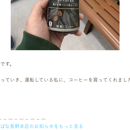
サービス
お客様相談室
企業情報
DM発送停止
です。
クーリングオフ
ビジョン
よくある質問
沿革
っていき、運転している私に、コーヒーを買ってくれました
積立カード
サステナビリティ
プライバシーポリシー
プレスリリース
古物営業法に基づく表
― – ― – ― – ― – ―
ちばな長野本店のお知らせをもっと見る