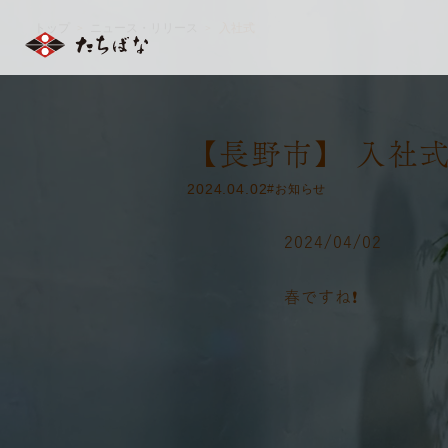
トップ
ニュース・リリース
入社式
＞
＞
【長野市】 入社
2024.04.02
#お知らせ
2024/04/02
春ですね❗️