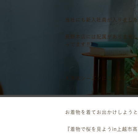
当社にも新入社員が入りました❗
長野本店には配属がありません
ってます‼️
入学式シーズンになりました❗
お着物を着てお出かけしよう
『着物で桜を見ようin上越市