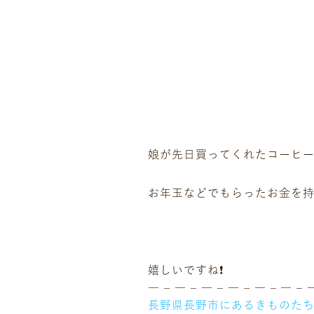
ニュース
ギャラリー
娘が先日買ってくれたコーヒー
イベント
店舗一覧
お年玉などでもらったお金を持
コラム
動画コンテンツ
嬉しいですね❗️
― – ― – ― – ― – ― – ― – 
長野県長野市にあるきものた