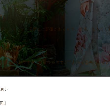
️
が、シャレニー長野店に配属があるので、皆様、よろしくお
️明日は雨予報ですが、てるてる坊主が三月から店先にいる
と思い
高田』