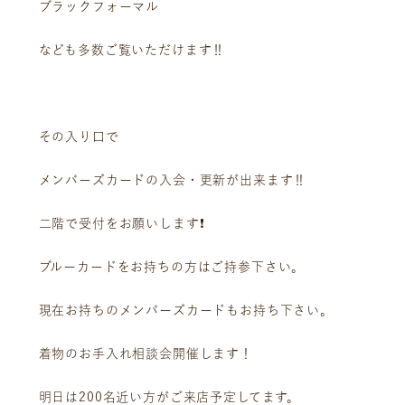
ブラックフォーマル
なども多数ご覧いただけます‼️
その入り口で
メンバーズカードの入会・更新が出来ます‼️
ニュース
サービス
二階で受付をお願いします❗️
ギャラリー
企業情報
イベント
ビジョン
ブルーカードをお持ちの方はご持参下さい。
店舗一覧
沿革
現在お持ちのメンバーズカードもお持ち下さい。
サステナビリティ
コラム
プレスリリース
動画コンテンツ
着物のお手入れ相談会開催します！
明日は200名近い方がご来店予定してます。