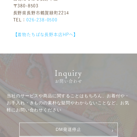
〒380-8503
長野県長野市鶴賀緑町2214
TEL：
026-238-0500
お客様相談室
採用情報
【着物たちばな長野本店HPへ】
DM発送停止
新卒
クーリングオフ
中途・パート
よくある質問
積立カード
Inquiry
プライバシーポリシー
お問い合わせ
古物営業法に基づく表示
当社のサービスや商品に関することはもちろん、お着付や・
お手入れ・きものの素朴な疑問やわからないことなど、お気
軽にお問い合わせください
DM発送停止