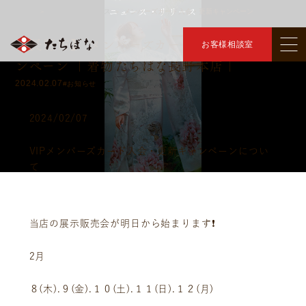
ニュース・リリース
トップ
ニュース・リリース
メンバーズカード入会・更新キャンペーン
＞
＞
【長野市】 メンバーズカード入会・更新キャ
お客様相談室
ンペーン ｜着物たちばな長野本店｜
2024.02.07
#お知らせ
2024/02/07
VIPメンバーズカード入会・更新キャンペーンについ
て
当店の展示販売会が明日から始まります❗️
2月
８(木).９(金).１０(土).１１(日).１２(月)