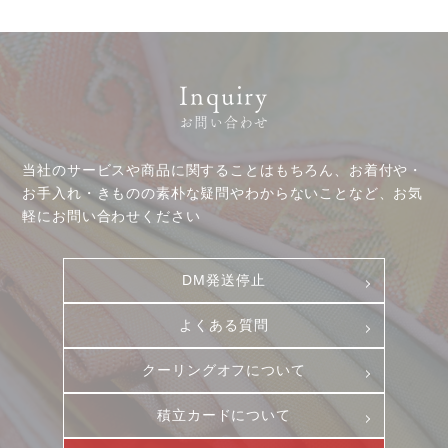
お客様相談室
採用情報
DM発送停止
新卒
クーリングオフ
中途・パート
Inquiry
よくある質問
お問い合わせ
積立カード
当社のサービスや商品に関することはもちろん、お着付や・
プライバシーポリシー
お手入れ・きものの素朴な疑問やわからないことなど、お気
古物営業法に基づく表示
軽にお問い合わせください
DM発送停止
よくある質問
クーリングオフについて
積立カードについて