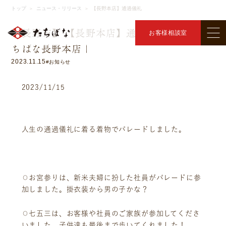
ニュース・リリース
トップ
ニュース・リリース
【長野本店】通過儀礼
＞
＞
【長野市】 【長野本店】通過儀礼 ｜着物た
お客様相談室
ちばな長野本店｜
2023.11.15
#お知らせ
2023/11/15
人生の通過儀礼に着る着物でパレードしました。
⚪︎お宮参りは、新米夫婦に扮した社員がパレードに参
加しました。掛衣装から男の子かな？
⚪︎七五三は、お客様や社員のご家族が参加してくださ
いました。子供達も最後まで歩いてくれました！