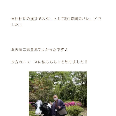
当社社長の挨拶でスタートして約1時間のパレードで
した‼️
ニュース
サービス
お天気に恵まれてよかったです♪
ギャラリー
企業情報
イベント
ビジョン
夕方のニュースに私もちらっと映りました‼️
店舗一覧
沿革
サステナビリティ
コラム
プレスリリース
動画コンテンツ