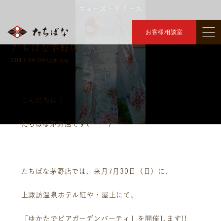
ニュース・リリース
トップ
ニュース・リリース
きものを楽しむ会inビアガーデン!!
＞
＞
きものを楽しむ会inビアガーデン!! ｜きもの
お客様相談室
たちばな茅野店｜
2017.06.09
#お知らせ
こんにちは！
たちばな茅野店です(*^_^*)
たちばな茅野店では、来月7月30日（日）に、
上諏訪温泉ホテル紅や・屋上にて、
「ゆかたでビアガーデンパーティ」を開催します!!