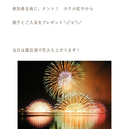
参加者全員に、ナント！ ホテル紅やから
扇子とご入浴をプレゼント＼(^o^)／
当日は諏訪湖で花火も上がります！
ニュース
サービス
ギャラリー
企業情報
イベント
ビジョン
店舗一覧
沿革
サステナビリティ
コラム
プレスリリース
動画コンテンツ