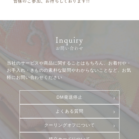
皆様のご参加、お待ちしております!!
お客様相談室
採用情報
DM発送停止
新卒
クーリングオフ
中途・パート
Inquiry
よくある質問
お問い合わせ
積立カード
プライバシーポリシー
当社のサービスや商品に関することはもちろん、お着付や・
お手入れ・きものの素朴な疑問やわからないことなど、お気
古物営業法に基づく表示
軽にお問い合わせください
DM発送停止
よくある質問
クーリングオフについて
積立カードについて