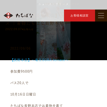
ニュース・リリース
トップ
ニュース・リリース
【長野本店】きものでソラテラス
＞
＞
【長野市】 【長野本店】きものでソラテラ
お客様相談室
ス ｜着物たちばな長野本店｜
2022.09.07
#お知らせ
2022/09/06
【長野本店】～竜王SORA terrace～
参加費9500円
バス20人で
10月16日日曜日
たちばな長野本店でお着物を着て