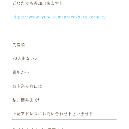
ニュース
サービス
どなたでも参加出来ます‼️
ギャラリー
企業情報
https://www.ryuoo.com/green/sora_terrace/
イベント
ビジョン
店舗一覧
沿革
サステナビリティ
コラム
先着順
プレスリリース
動画コンテンツ
20人出ないと
頭割が…
お申込み窓口は
私、櫻井まで❗️
下記アドレスにお問い合わせ下さいませ‼️