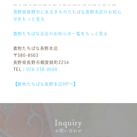
― – ― – ― – ― – ― – ― – ― – ― – ― – ― – ―
お客様相談室
採用情報
長野県長野市にあるきものたちばな長野本店のお知ら
DM発送停止
新卒
せをもっと見る
クーリングオフ
中途・パート
着物たちばな全店のお知らせ一覧をもっと見る
よくある質問
積立カード
着物たちばな長野本店
〒380-8503
プライバシーポリシー
長野県長野市鶴賀緑町2214
古物営業法に基づく表示
TEL：
026-238-0500
【着物たちばな長野本店HPへ】
Inquiry
お問い合わせ