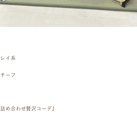
企業情報
DM発送停止
クーリングオフ
ビジョン
よくある質問
沿革
積立カード
サステナビリティ
プライバシーポリシー
プレスリリース
古物営業法に基づく表
キレイ系
モチーフ
い詰め合わせ贅沢コーデ』