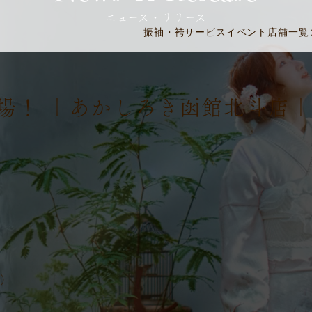
ニュース・リリース
振袖・袴
サービス
イベント
店舗一覧
場！ ｜あかしろき函館北斗店
)