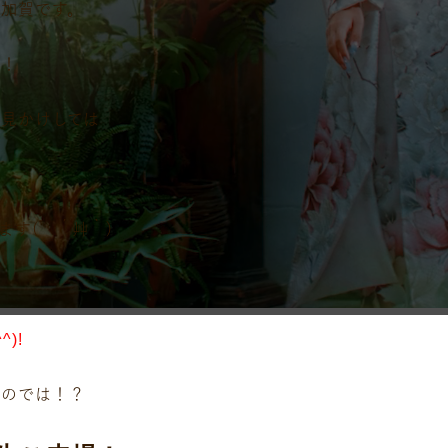
加賀です。
来！
見かけしては
ます( ´艸｀)
)!
いのでは！？