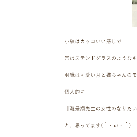
ギャラリー
イベント
店舗一覧
コラム
小紋はカッコいい感じで
動画コンテンツ
帯はステンドグラスのような
羽織は可愛い月と猫ちゃんの
個人的に
『灘景翔先生の女性のなりた
と、思ってます(｀・ω・´)