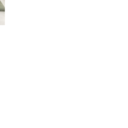
新卒
中途・パート
示