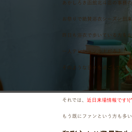
あかしろき函館北斗店の事務の
お祭りで絶賛浴衣シーズン到
昨日も浴衣で歩いている方をお
一人テンションの上がる↑↑
そのような日々を過ごしており
それでは、
近日来場情報です!(^^
もう既にファンという方も多