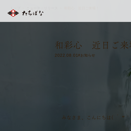
トップ
ニュース・リリース
和彩心 近日ご来場！
＞
＞
和彩心 近日ご来
2022.08.01
#お知らせ
みなさま、こんにちは( ´ ꒳ ` 