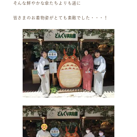
そんな鮮やかな傘たちよりも遥に
皆さまのお着物姿がとても素敵でした・・・！
ニュース
サービス
ギャラリー
企業情報
イベント
ビジョン
店舗一覧
沿革
サステナビリティ
コラム
プレスリリース
動画コンテンツ