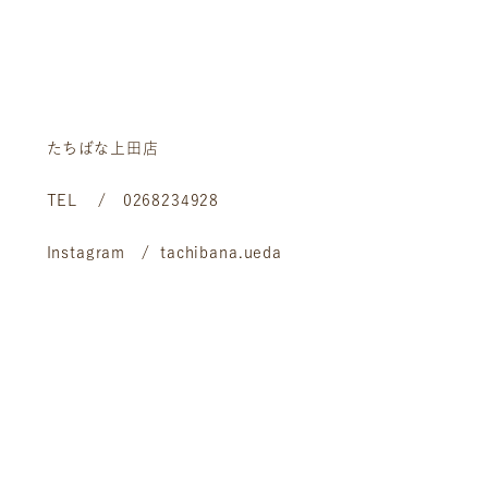
たちばな上田店
TEL / 0268234928
Instagram / tachibana.ueda
お客様相談室
採用情報
DM発送停止
新卒
クーリングオフ
中途・パート
よくある質問
積立カード
プライバシーポリシー