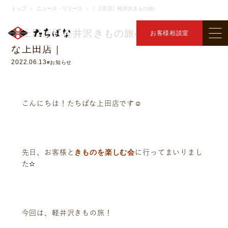
ニュース・リリース
トップ
ニュース・リリース
〖上田店〗軽井沢きもの旅⁂
＞
＞
〖上田店〗軽井沢きもの旅⁂ ｜きものたちば
お客様相談室
な上田店｜
2022.06.13
#お知らせ
こんにちは！たちばな上田店です☺
きものを楽しむ会
先日、お客様と
に行ってまいりまし
た✫
今回は、
軽井沢きもの旅！