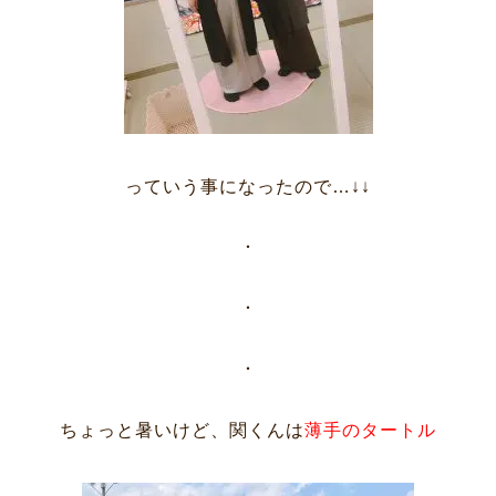
っていう事になったので…↓↓
・
・
・
ちょっと暑いけど、関くんは
薄手のタートル