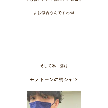
企業情報
DM発送停止
クーリングオフ
ビジョン
よお似合うんですわ😂
よくある質問
沿革
積立カード
・
サステナビリティ
プライバシーポリシー
プレスリリース
・
古物営業法に基づく表
・
そして私、蒲は
モノトーンの柄シャツ