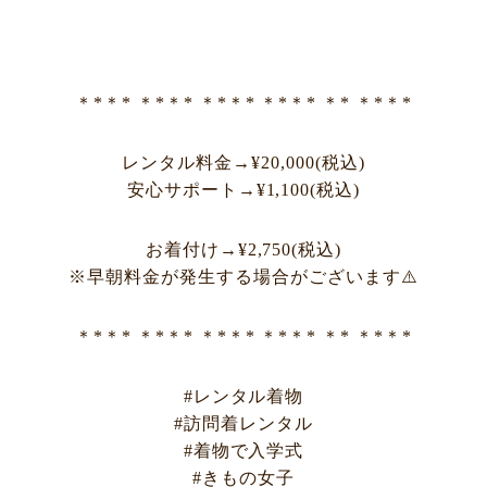
＊*＊* ＊*＊* ＊*＊* ＊*＊* ＊* ＊*＊*
レンタル料金→¥20,000(税込)
安心サポート→¥1,100(税込)
お着付け→¥2,750(税込)
※早朝料金が発生する場合がございます⚠️
＊*＊* ＊*＊* ＊*＊* ＊*＊* ＊* ＊*＊*
#レンタル着物
#訪問着レンタル
#着物で入学式
#きもの女子