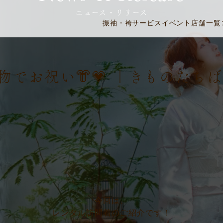
ニュース・リリース
振袖・袴
サービス
イベント
店舗一覧
でお祝い👘💗 ｜きものたちば
今回は、
レンタル訪問着のご紹介です！