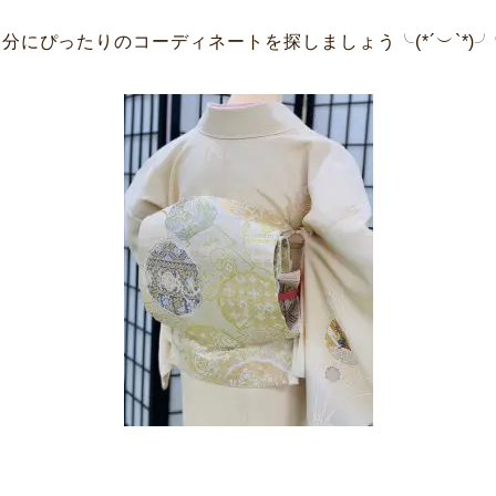
企業情報
DM発送停止
クーリングオフ
分にぴったりのコーディネートを探しましょう╰(*´︶`*)
ビジョン
よくある質問
沿革
積立カード
サステナビリティ
プライバシーポリシー
プレスリリース
古物営業法に基づく表