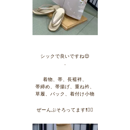
シックで良いですね😌
．
着物、帯、長襦袢、
帯締め、帯揚げ、重ね衿、
草履、バック、着付け小物
ぜーんぶそろってます❗️🙆‍♀️