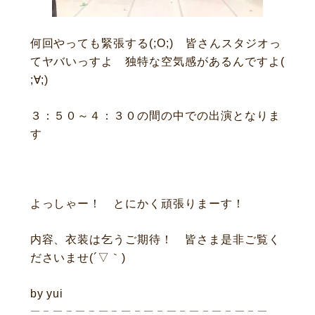
何回やっても緊張する(;O;) 皆さんスタジオっ
てヤバいっすよ 独特な空気感があるんですよ(
ニュース
サービス
;∀;)
ギャラリー
企業情報
３：５０～４：３０の間の中での出演となりま
イベント
ビジョン
す
店舗一覧
沿革
サステナビリティ
コラム
プレスリリース
動画コンテンツ
よっしゃー！ とにかく頑張りまーす！
内容、衣装は乞うご期待！ 皆さま是非ご覧く
ださいませ(´▽｀)
by yui
― – ― – ― – ― – ― – ― – ― – ― – ― – ― – ―