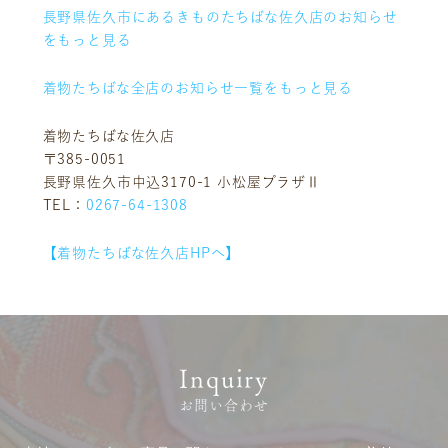
長野県佐久市にあるきものたちばな佐久店のお知らせ
をもっと見る
着物たちばな全店のお知らせ一覧をもっと見る
着物たちばな佐久店
〒385-0051
長野県佐久市中込3170-1 小松屋プラザⅡ
TEL：
0267-64-1308
【着物たちばな佐久店HPへ】
お客様相談室
採用情報
Inquiry
DM発送停止
新卒
お問い合わせ
クーリングオフ
中途・パート