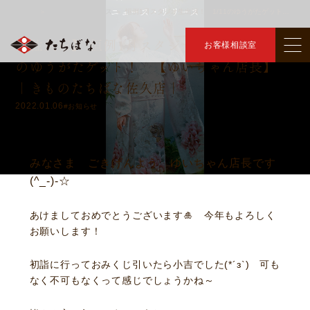
ニュース・リリース
トップ
ニュース・リリース
恒例1月スタジオ生出演！ 1/11のゆうがたゲット！ 【ゆいちゃん店長】
＞
＞
【佐久市】 恒例1月スタジオ生出演！ 1/11
お客様相談室
のゆうがたゲット！ 【ゆいちゃん店長】
｜きものたちばな佐久店｜
2022.01.06
#お知らせ
みなさま ごきげんよう ゆいちゃん店長です
(^_-)-☆
あけましておめでとうございます🎍 今年もよろしく
お願いします！
初詣に行っておみくじ引いたら小吉でした(*´з`) 可も
なく不可もなくって感じでしょうかね～