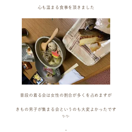
心も温まる食事を頂きました
ニュース
サービス
ギャラリー
企業情報
イベント
ビジョン
普段の着る会は女性の割合が多くを占めますが
店舗一覧
沿革
きもの男子が集まる会というのも大変よかったです
サステナビリティ
コラム
✨✨
プレスリリース
動画コンテンツ
・