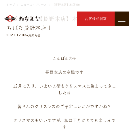
ニュース・リリース
トップ
ニュース・リリース
【長野本店】本店初!!
＞
＞
【長野市】 【長野本店】本店初!! ｜着物た
お客様相談室
ちばな長野本店｜
2021.12.03
#お知らせ
こんばんわ‍✨
長野本店の髙橋です
12月に入り、いよいよ街もクリスマスに染まってきま
したね
皆さんのクリスマスのご予定はいかがですかね？
クリスマスもいいですが、私は正月がとても楽しみで
す