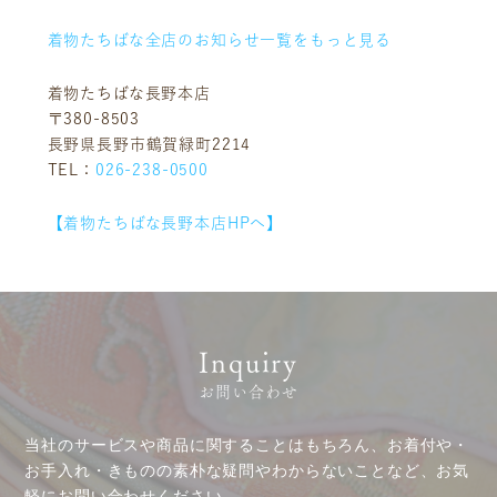
着物たちばな全店のお知らせ一覧をもっと見る
着物たちばな長野本店
〒380-8503
長野県長野市鶴賀緑町2214
TEL：
026-238-0500
お客様相談室
採用情報
DM発送停止
新卒
【着物たちばな長野本店HPへ】
クーリングオフ
中途・パート
よくある質問
積立カード
プライバシーポリシー
Inquiry
古物営業法に基づく表示
お問い合わせ
当社のサービスや商品に関することはもちろん、お着付や・
お手入れ・きものの素朴な疑問やわからないことなど、お気
軽にお問い合わせください