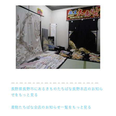
ニュース
サービス
ギャラリー
企業情報
イベント
ビジョン
店舗一覧
沿革
サステナビリティ
コラム
プレスリリース
動画コンテンツ
― – ― – ― – ― – ― – ― – ― – ― – ― – ― – ―
長野県長野市にあるきものたちばな長野本店のお知ら
せをもっと見る
着物たちばな全店のお知らせ一覧をもっと見る