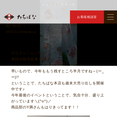
ニュース・リリース
トップ
ニュース・リリース
今年最後の…
＞
＞
【長野市】 今年最後の… ｜着物たちばな長
お客様相談室
野本店｜
2015.12.14
#お知らせ
みなさんこんにちは！
本日の担当岩本です☆
早いもので、今年ももう残すところ半月ですね～(ー_
ー)!!
ということで、たちばな本店も歳末大売り出しを開催
中です♪
今年最後のイベントということで、気合十分、盛り上
がっています＼(^o^)／
商品部のY満さんもはりきってます！！