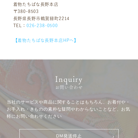
着物たちばな長野本店
〒380-8503
長野県長野市鶴賀緑町2214
TEL：
026-238-0500
【着物たちばな長野本店HPへ】
Inquiry
お問い合わせ
お客様相談室
採用情報
DM発送停止
新卒
当社のサービスや商品に関することはもちろん、お着付や・
クーリングオフ
中途・パート
お手入れ・きものの素朴な疑問やわからないことなど、お気
軽にお問い合わせください
よくある質問
積立カード
DM発送停止