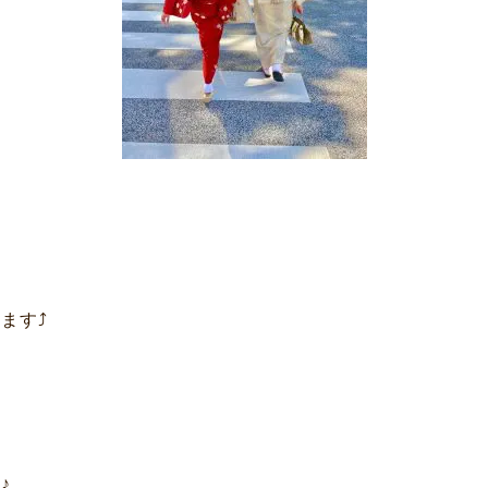
を
す⤴︎
サービス
お客様相談室
♪