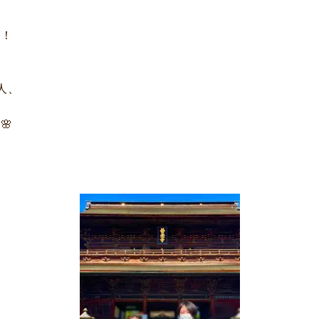
た！
人、
🌸