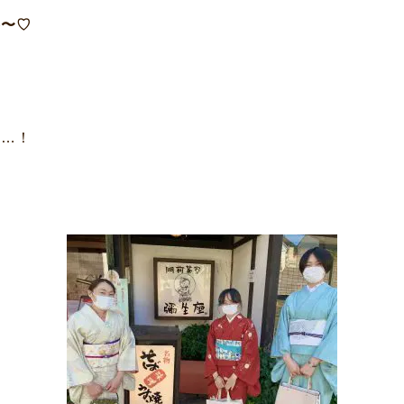
牛〜♡
！
す…！