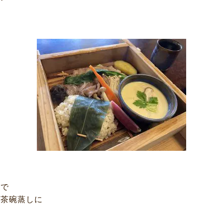
企業情報
DM発送停止
クーリングオフ
ビジョン
よくある質問
沿革
積立カード
サステナビリティ
プライバシーポリシー
プレスリリース
古物営業法に基づく表
ーで
の茶碗蒸しに