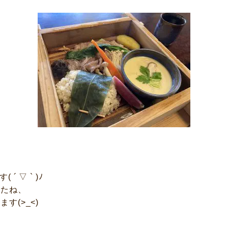
 ▽ ` )ﾉ
したね、
す(>_<)