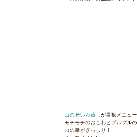
ギャラリー
イベント
店舗一覧
コラム
動画コンテンツ
山のせいろ蒸し
が
看板メニュ
モチモチのおこわとプルプル
山の幸がぎっしり！