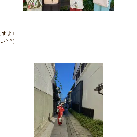
ですよ♪
^ ^）