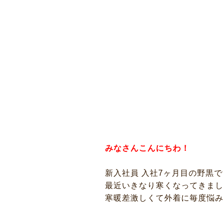
みなさんこんにちわ！
新入社員 入社7ヶ月目の野黒です( ´
最近いきなり寒くなってきま
寒暖差激しくて外着に毎度悩みま