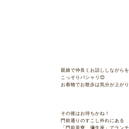
親娘で仲良くお話ししながら
こっそりパシャリ😊
お着物でお散歩は気分が上がりま
その後はお待ちかね！
ニュース
門前通りのすこし外れにある
「門前茶寮 彌生座」でランチ